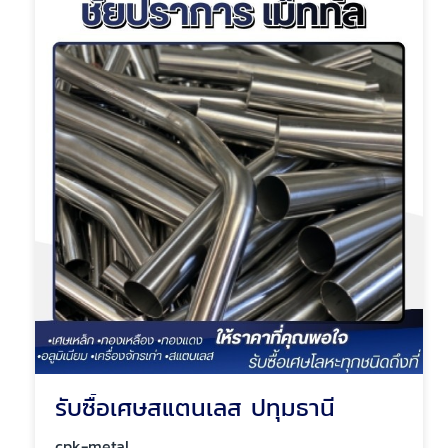
รับซื้อเศษสแตนเลส ปทุมธานี
cpk-metal