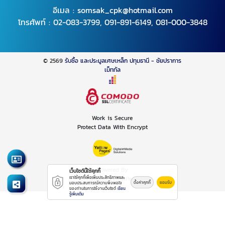
อีเมล :
somsak_cpk@hotmail.com
โทรศัพท์ :
02-083-3799
,
091-891-6149
,
081-000-3848
© 2569
รับซื้อ และประมูลเศษเหล็ก ปทุมธานี - ชัยปราการ
เม็ททัล
Work is Secure
Protect Data With Encrypt
Powered By
เว็บไซต์นี้ใช้คุกกี้
Thailand YellowPages
เราใช้คุกกี้เพื่อเพิ่มประสิทธิภาพและ
ตั้งค่าคุกกี้
ยอมรับ
มอบประสบการณ์ความพึงพอใจ
ของท่านในการใช้งานเว็บไซต์
เรียน
รู้เพิ่มเติม