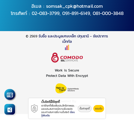
อีเมล :
somsak_cpk@hotmail.com
โทรศัพท์ :
02-083-3799
,
091-891-6149
,
081-000-3848
© 2569
รับซื้อ และประมูลเศษเหล็ก ปทุมธานี - ชัยปราการ
เม็ททัล
Work is Secure
Protect Data With Encrypt
Powered By
เว็บไซต์นี้ใช้คุกกี้
Thailand YellowPages
เราใช้คุกกี้เพื่อเพิ่มประสิทธิภาพและ
ตั้งค่าคุกกี้
ยอมรับ
มอบประสบการณ์ความพึงพอใจ
ของท่านในการใช้งานเว็บไซต์
เรียน
รู้เพิ่มเติม