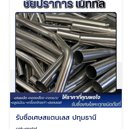
รับซื้อเศษสแตนเลส ปทุมธานี
cpk-metal