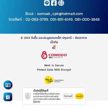
อีเมล :
somsak_cpk@hotmail.com
โทรศัพท์ :
02-083-3799
,
091-891-6149
,
081-000-3848
© 2569
รับซื้อ และประมูลเศษเหล็ก ปทุมธานี - ชัยปราการ
เม็ททัล
Work is Secure
Protect Data With Encrypt
Powered By
เว็บไซต์นี้ใช้คุกกี้
Thailand YellowPages
เราใช้คุกกี้เพื่อเพิ่มประสิทธิภาพและ
ตั้งค่าคุกกี้
ยอมรับ
มอบประสบการณ์ความพึงพอใจ
ของท่านในการใช้งานเว็บไซต์
เรียน
รู้เพิ่มเติม