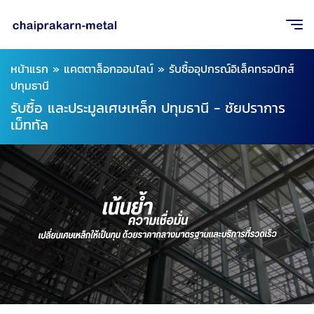
หน้าแรก
»
แคตตาล็อกออนไลน์
»
รับซื้ออุปกรณ์อิเล็คทรอนิกส์
ปทุมธานี
รับซื้อ และประมูลเศษเหล็ก ปทุมธานี - ชัยปราการ
เม็ททัล